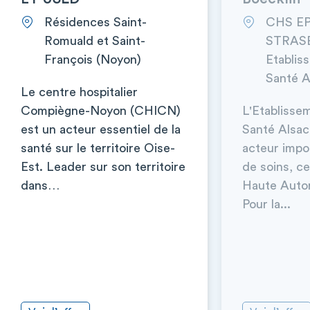
Résidences Saint-
CHS E
Romuald et Saint-
STRAS
François (Noyon)
Etablis
Santé A
Le centre hospitalier
Compiègne-Noyon (CHICN)
L'Etablisse
est un acteur essentiel de la
Santé Alsac
santé sur le territoire Oise-
acteur impor
Est. Leader sur son territoire
de soins, cer
dans…
Haute Autor
Pour la...