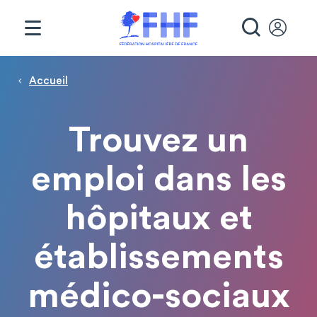
Panneau de gestion des cookies
RECHE
Page d'accueil
Fil d'Ariane
Accueil
Trouvez un
emploi dans les
hôpitaux et
établissements
médico-sociaux