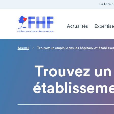
Navigation Pré-entête
Panneau de gestion des cookies
La tête h
Navigation principale
Actualités
Expertise
Page d'accueil
Fil d'Ariane
Accueil
Trouvez un emploi dans les hôpitaux et établiss
Trouvez un 
établissem