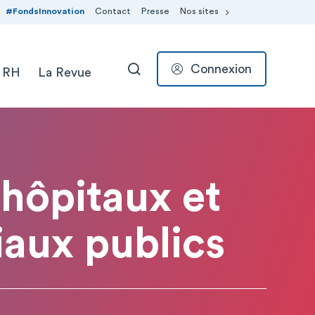
#FondsInnovation
Contact
Presse
Nos sites
Connexion
 RH
La Revue
RECHERCHER
 hôpitaux et
aux publics