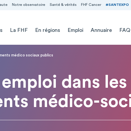
aute
Notre observatoire
Santé & vérités
FHF Cancer
#SANTEXPO
s
La FHF
En régions
Emploi
Annuaire
FAQ
ements médico sociaux publics
emploi dans les
ents médico-soci