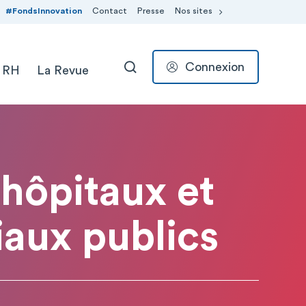
#FondsInnovation
Contact
Presse
Nos sites
Connexion
 RH
La Revue
RECHERCHER
 hôpitaux et
aux publics