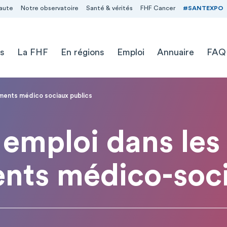
aute
Notre observatoire
Santé & vérités
FHF Cancer
#SANTEXPO
s
La FHF
En régions
Emploi
Annuaire
FAQ
ements médico sociaux publics
emploi dans les
ents médico-soci