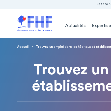
Navigation Pré-entête
Panneau de gestion des cookies
La tête h
Navigation principale
Actualités
Expertise
Page d'accueil
Fil d'Ariane
Accueil
Trouvez un emploi dans les hôpitaux et établiss
Trouvez un 
établissem