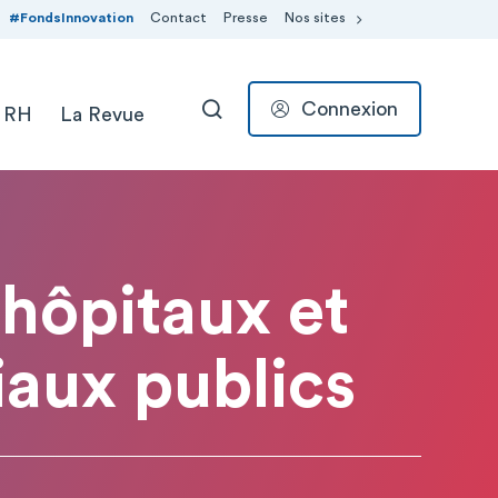
#FondsInnovation
Contact
Presse
Nos sites
Connexion
 RH
La Revue
RECHERCHER
 hôpitaux et
aux publics