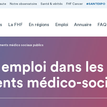
aute
Notre observatoire
Santé & vérités
FHF Cancer
#SANTEXPO
s
La FHF
En régions
Emploi
Annuaire
FAQ
ements médico sociaux publics
emploi dans les
ents médico-soci