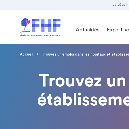
Navigation Pré-entête
Panneau de gestion des cookies
La tête h
Navigation principale
Actualités
Expertise
Page d'accueil
Fil d'Ariane
Accueil
Trouvez un emploi dans les hôpitaux et établiss
Trouvez un 
établissem