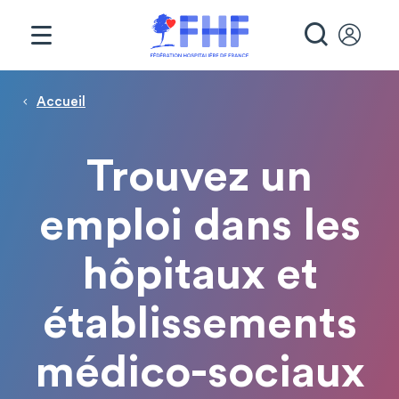
Panneau de gestion des cookies
RECHE
Page d'accueil
Fil d'Ariane
Accueil
Trouvez un
emploi dans les
hôpitaux et
établissements
médico-sociaux