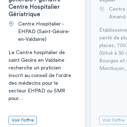
Centre Hospitalier
Centre h
Gériatrique
Amand-
Centre Hospitalier -
Établisseme
EHPAD (Saint-Géoire-
santé de plu
en-Valdaine)
places, 700
Le Centre hospitalier de
(Situé à 30
saint Geoire en Valdaine
Bourges et 
recherche un praticien
Montluçon, 
inscrit au conseil de l'ordre
des médecins pour le
secteur EHPAD ou SMR
pour…
Voir l’offre
Voir l’offre