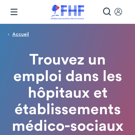
Panneau de gestion des cookies
RECHE
Page d'accueil
Fil d'Ariane
Accueil
Trouvez un
emploi dans les
hôpitaux et
établissements
médico-sociaux