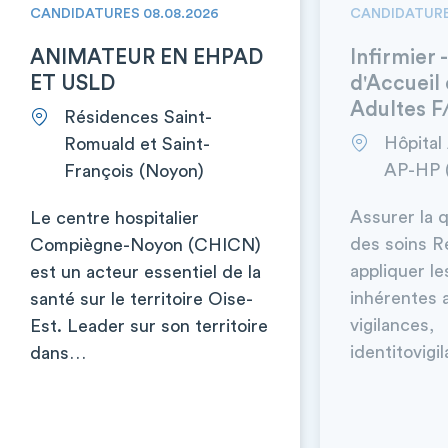
CANDIDATURES 08.08.2026
CANDIDATURE
ANIMATEUR EN EHPAD
Infirmier 
ET USLD
d'Accueil
Adultes F
Résidences Saint-
Hôpital
Romuald et Saint-
AP-HP 
François (Noyon)
Assurer la q
Le centre hospitalier
des soins R
Compiègne-Noyon (CHICN)
appliquer l
est un acteur essentiel de la
inhérentes 
santé sur le territoire Oise-
vigilances,
Est. Leader sur son territoire
identitovig
dans…