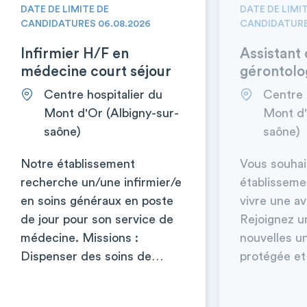
DATE DE LIMITE DE
DATE DE LIMI
CANDIDATURES 06.08.2026
CANDIDATURE
Infirmier H/F en
Assistant 
médecine court séjour
gérontolo
Centre hospitalier du
Centre 
Mont d'Or (Albigny-sur-
Mont d'
saône)
saône)
Notre établissement
Vous souhai
recherche un/une infirmier/e
établisseme
en soins généraux en poste
vivre une a
de jour pour son service de
Rejoignez u
médecine. Missions :
nouvelles un
Dispenser des soins de…
protégée e