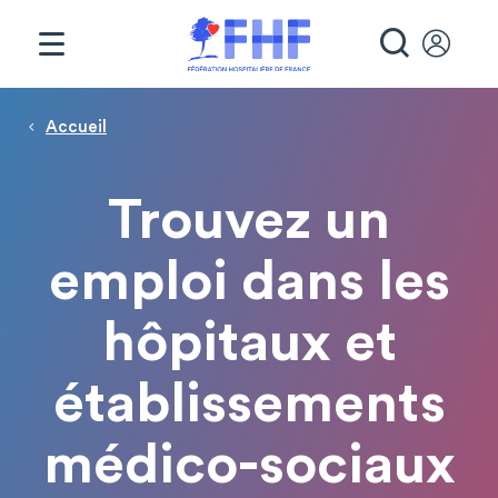
Panneau de gestion des cookies
RECHE
Page d'accueil
Fil d'Ariane
Accueil
Trouvez un
emploi dans les
hôpitaux et
établissements
médico-sociaux