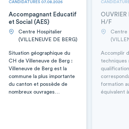
CANDIDATURES 07.08.2026
CANDIDATURE
Accompagnant Educatif
OUVRIER 
et Social (AES)
H/F
Centre Hospitalier
Centre 
(VILLENEUVE DE BERG)
(VILLE
Situation géographique du
Accomplir d
CH de Villeneuve de Berg :
techniques 
Villeneuve de Berg est la
qualificatio
commune la plus importante
corresponda
du canton et possède de
formation a
nombreux ouvrages…
équivalent à