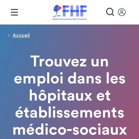
Panneau de gestion des cookies
RECHE
Page d'accueil
Fil d'Ariane
Accueil
Trouvez un
emploi dans les
hôpitaux et
établissements
médico-sociaux