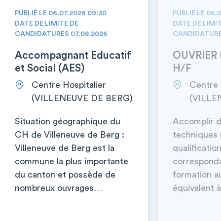
PUBLIÉ LE 06.07.2026 09:30
PUBLIÉ LE 06.
DATE DE LIMITE DE
DATE DE LIMI
CANDIDATURES 07.08.2026
CANDIDATURE
Accompagnant Educatif
OUVRIER 
et Social (AES)
H/F
Centre Hospitalier
Centre 
(VILLENEUVE DE BERG)
(VILLE
Situation géographique du
Accomplir d
CH de Villeneuve de Berg :
techniques 
Villeneuve de Berg est la
qualificatio
commune la plus importante
corresponda
du canton et possède de
formation a
nombreux ouvrages…
équivalent à