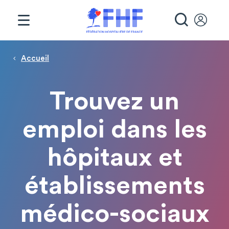
Panneau de gestion des cookies
RECHE
Page d'accueil
Fil d'Ariane
Accueil
Trouvez un
emploi dans les
hôpitaux et
établissements
médico-sociaux