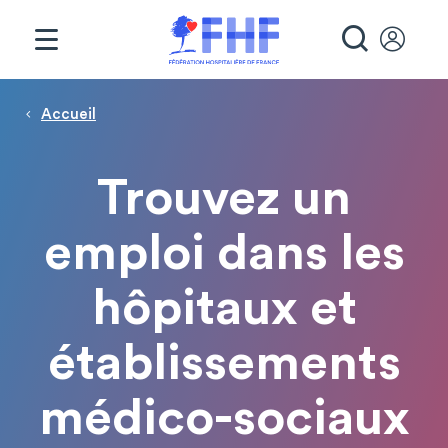
Panneau de gestion des cookies
RECHE
Page d'accueil
Fil d'Ariane
Accueil
Trouvez un
emploi dans les
hôpitaux et
établissements
médico-sociaux