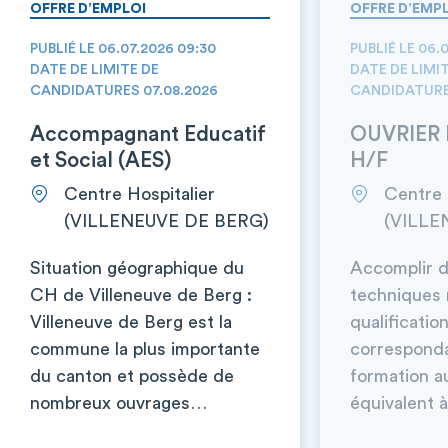
OFFRE D’EMPLOI
OFFRE D’EMP
PUBLIÉ LE 06.07.2026 09:30
PUBLIÉ LE 06.
DATE DE LIMITE DE
DATE DE LIMI
CANDIDATURES 07.08.2026
CANDIDATURE
Accompagnant Educatif
OUVRIER 
et Social (AES)
H/F
Centre Hospitalier
Centre 
(VILLENEUVE DE BERG)
(VILLE
Situation géographique du
Accomplir d
CH de Villeneuve de Berg :
techniques 
Villeneuve de Berg est la
qualificatio
commune la plus importante
corresponda
du canton et possède de
formation a
nombreux ouvrages…
équivalent à