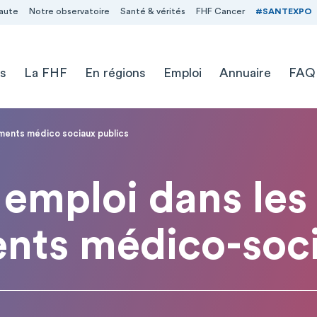
aute
Notre observatoire
Santé & vérités
FHF Cancer
#SANTEXPO
s
La FHF
En régions
Emploi
Annuaire
FAQ
ements médico sociaux publics
emploi dans les
ents médico-soci