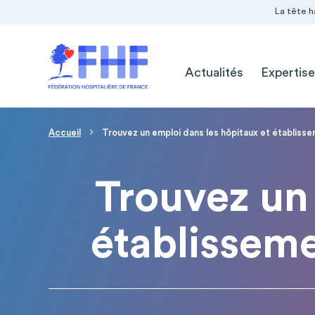
Navigation Pré-entête
Panneau de gestion des cookies
La tête h
Navigation principale
Actualités
Expertise
Page d'accueil
Fil d'Ariane
Accueil
Trouvez un emploi dans les hôpitaux et établiss
Trouvez un 
établissem