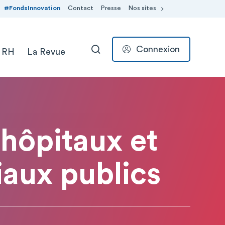
#FondsInnovation
Contact
Presse
Nos sites
Connexion
 RH
La Revue
RECHERCHER
 hôpitaux et
aux publics