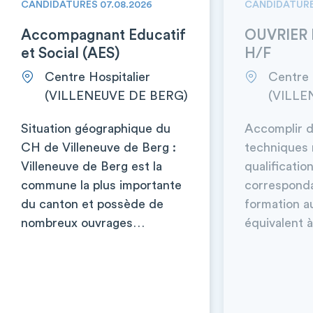
CANDIDATURES 07.08.2026
CANDIDATURE
Accompagnant Educatif
OUVRIER 
et Social (AES)
H/F
Centre Hospitalier
Centre 
(VILLENEUVE DE BERG)
(VILLE
Situation géographique du
Accomplir d
CH de Villeneuve de Berg :
techniques 
Villeneuve de Berg est la
qualificatio
commune la plus importante
corresponda
du canton et possède de
formation a
nombreux ouvrages…
équivalent à