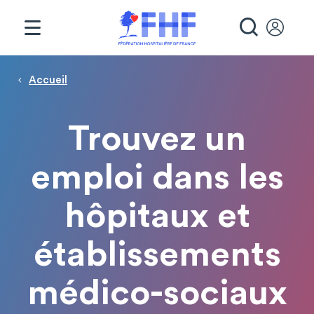
Panneau de gestion des cookies
RECHE
Page d'accueil
Fil d'Ariane
Accueil
Trouvez un
emploi dans les
hôpitaux et
établissements
médico-sociaux