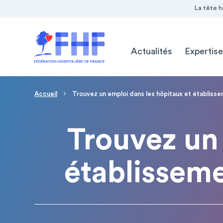
Navigation Pré-entête
Panneau de gestion des cookies
La tête h
Navigation principale
Actualités
Expertise
Page d'accueil
Fil d'Ariane
Accueil
Trouvez un emploi dans les hôpitaux et établiss
Trouvez un 
établissem