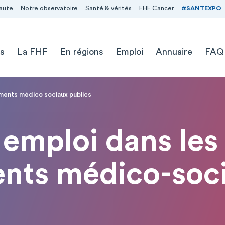
aute
Notre observatoire
Santé & vérités
FHF Cancer
#SANTEXPO
s
La FHF
En régions
Emploi
Annuaire
FAQ
ements médico sociaux publics
emploi dans les
ents médico-soci