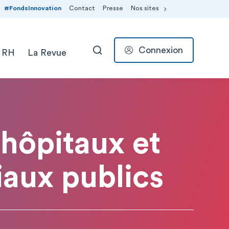
#FondsInnovation
Contact
Presse
Nos sites
Connexion
 RH
La Revue
RECHERCHER
 hôpitaux et
aux publics