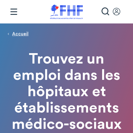
Panneau de gestion des cookies
RECHE
Page d'accueil
Fil d'Ariane
Accueil
Trouvez un
emploi dans les
hôpitaux et
établissements
médico-sociaux