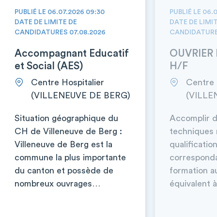
PUBLIÉ LE 06.07.2026 09:30
PUBLIÉ LE 06.
DATE DE LIMITE DE
DATE DE LIMI
CANDIDATURES 07.08.2026
CANDIDATURE
Accompagnant Educatif
OUVRIER 
et Social (AES)
H/F
Centre Hospitalier
Centre 
(VILLENEUVE DE BERG)
(VILLE
Situation géographique du
Accomplir d
CH de Villeneuve de Berg :
techniques 
Villeneuve de Berg est la
qualificatio
commune la plus importante
corresponda
du canton et possède de
formation a
nombreux ouvrages…
équivalent à