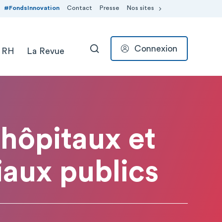
#FondsInnovation
Contact
Presse
Nos sites
Connexion
 RH
La Revue
RECHERCHER
 hôpitaux et
aux publics