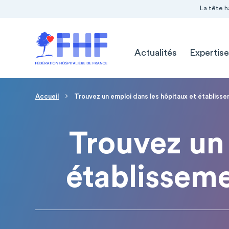
Navigation Pré-entête
Panneau de gestion des cookies
La tête h
Navigation principale
Actualités
Expertise
Page d'accueil
Fil d'Ariane
Accueil
Trouvez un emploi dans les hôpitaux et établiss
Trouvez un 
établissem