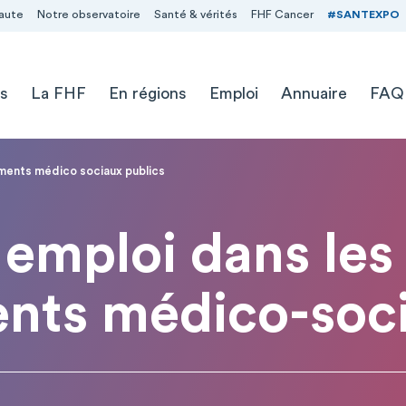
aute
Notre observatoire
Santé & vérités
FHF Cancer
#SANTEXPO
s
La FHF
En régions
Emploi
Annuaire
FAQ
ements médico sociaux publics
emploi dans les
ents médico-soci