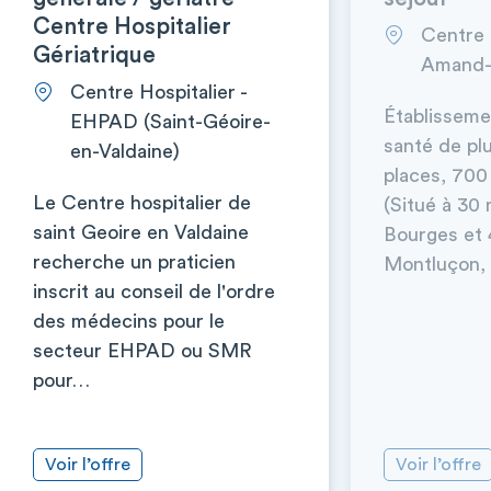
Centre Hospitalier
Centre h
Gériatrique
Amand-
Centre Hospitalier -
Établisseme
EHPAD (Saint-Géoire-
santé de plu
en-Valdaine)
places, 700
Le Centre hospitalier de
(Situé à 30
saint Geoire en Valdaine
Bourges et 
recherche un praticien
Montluçon, 
inscrit au conseil de l'ordre
des médecins pour le
secteur EHPAD ou SMR
pour…
Voir l’offre
Voir l’offre