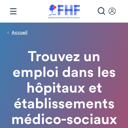
Panneau de gestion des cookies
RECHE
Page d'accueil
Fil d'Ariane
Accueil
Trouvez un
emploi dans les
hôpitaux et
établissements
médico-sociaux