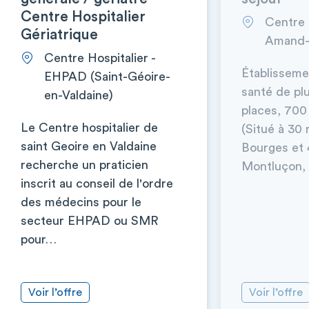
Centre Hospitalier
Centre h
Gériatrique
Amand-
Centre Hospitalier -
Établisseme
EHPAD (Saint-Géoire-
santé de plu
en-Valdaine)
places, 700
Le Centre hospitalier de
(Situé à 30
saint Geoire en Valdaine
Bourges et 
recherche un praticien
Montluçon, 
inscrit au conseil de l'ordre
des médecins pour le
secteur EHPAD ou SMR
pour…
Voir l’offre
Voir l’offre