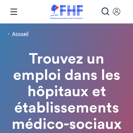
Panneau de gestion des cookies
RECHE
Page d'accueil
Fil d'Ariane
Accueil
Trouvez un
emploi dans les
hôpitaux et
établissements
médico-sociaux