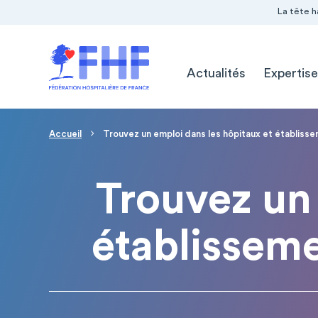
Navigation Pré-entête
Panneau de gestion des cookies
La tête h
Navigation principale
Actualités
Expertise
Page d'accueil
Fil d'Ariane
Accueil
Trouvez un emploi dans les hôpitaux et établiss
Trouvez un 
établissem