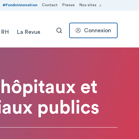
#FondsInnovation
Contact
Presse
Nos sites
Connexion
 RH
La Revue
RECHERCHER
 hôpitaux et
aux publics