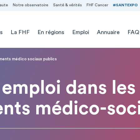
aute
Notre observatoire
Santé & vérités
FHF Cancer
#SANTEXPO
s
La FHF
En régions
Emploi
Annuaire
FAQ
ements médico sociaux publics
emploi dans les
ents médico-soci