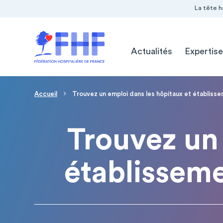
Navigation Pré-entête
Panneau de gestion des cookies
La tête h
Navigation principale
Actualités
Expertise
Page d'accueil
Fil d'Ariane
Accueil
Trouvez un emploi dans les hôpitaux et établiss
Trouvez un 
établissem