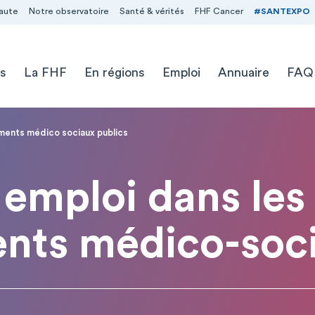
aute
Notre observatoire
Santé & vérités
FHF Cancer
#SANTEXPO
s
La FHF
En régions
Emploi
Annuaire
FAQ
ements médico sociaux publics
emploi dans les
ents médico-soci