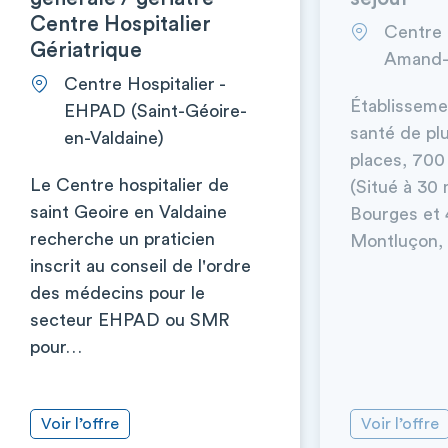
Centre Hospitalier
Centre h
Gériatrique
Amand-
Centre Hospitalier -
Établisseme
EHPAD (Saint-Géoire-
santé de plu
en-Valdaine)
places, 700
Le Centre hospitalier de
(Situé à 30
saint Geoire en Valdaine
Bourges et 
recherche un praticien
Montluçon, 
inscrit au conseil de l'ordre
des médecins pour le
secteur EHPAD ou SMR
pour…
Voir l’offre
Voir l’offre