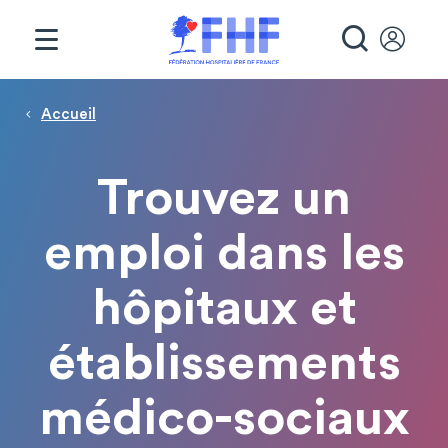
Panneau de gestion des cookies
RECHE
Page d'accueil
Fil d'Ariane
Accueil
Trouvez un
emploi dans les
hôpitaux et
établissements
médico-sociaux