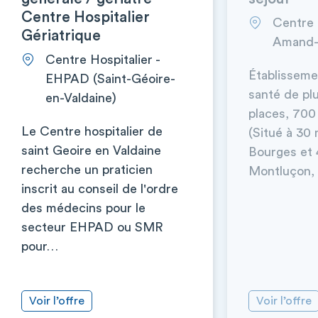
Centre Hospitalier
Centre h
Gériatrique
Amand-
Centre Hospitalier -
Établisseme
EHPAD (Saint-Géoire-
santé de plu
en-Valdaine)
places, 700
Le Centre hospitalier de
(Situé à 30
saint Geoire en Valdaine
Bourges et 
recherche un praticien
Montluçon, 
inscrit au conseil de l'ordre
des médecins pour le
secteur EHPAD ou SMR
pour…
Voir l’offre
Voir l’offre