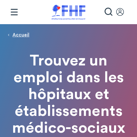
Panneau de gestion des cookies
RECHE
Page d'accueil
Fil d'Ariane
Accueil
Trouvez un
emploi dans les
hôpitaux et
établissements
médico-sociaux