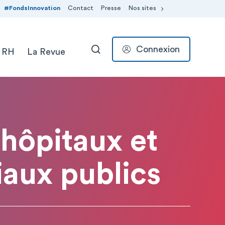
#FondsInnovation
Contact
Presse
Nos sites
Connexion
 RH
La Revue
RECHERCHER
 hôpitaux et
aux publics