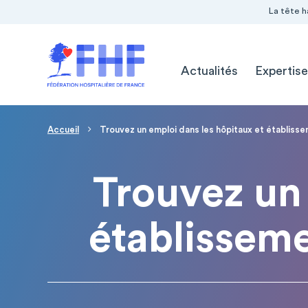
Navigation Pré-entête
Panneau de gestion des cookies
La tête h
Navigation principale
Actualités
Expertise
Page d'accueil
Fil d'Ariane
Accueil
Trouvez un emploi dans les hôpitaux et établiss
Trouvez un 
établissem