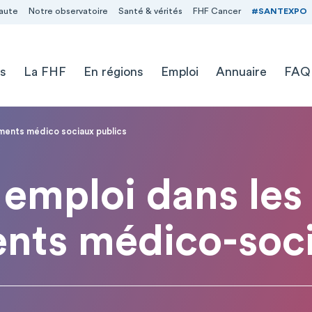
aute
Notre observatoire
Santé & vérités
FHF Cancer
#SANTEXPO
s
La FHF
En régions
Emploi
Annuaire
FAQ
ements médico sociaux publics
emploi dans les
ents médico-soci