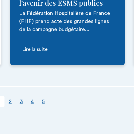
l’avenir des ESMS publics
La Fédération Hospitalière de France
(FHF) prend acte des grandes lignes
de la campagne budgétaire...
Lire la suite
ourante
Page
Page
Page
Page
2
3
4
5