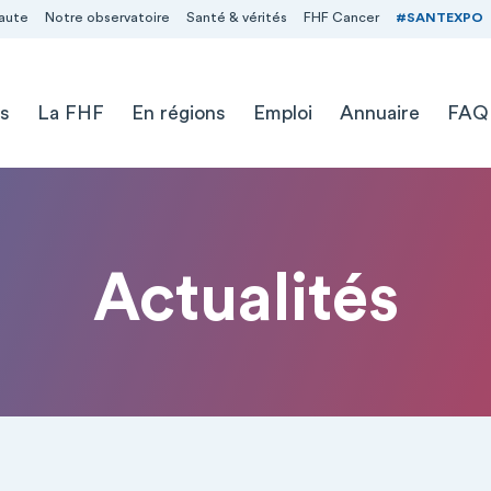
aute
Notre observatoire
Santé & vérités
FHF Cancer
#SANTEXPO
s
La FHF
En régions
Emploi
Annuaire
FAQ
Actualités