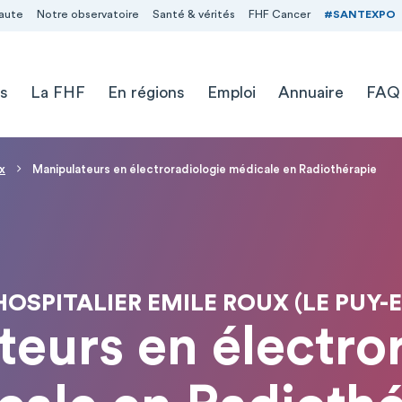
aute
Notre observatoire
Santé & vérités
FHF Cancer
#SANTEXPO
s
La FHF
En régions
Emploi
Annuaire
FAQ
x
Manipulateurs en électroradiologie médicale en Radiothérapie
OSPITALIER EMILE ROUX (LE PUY-
eurs en électro