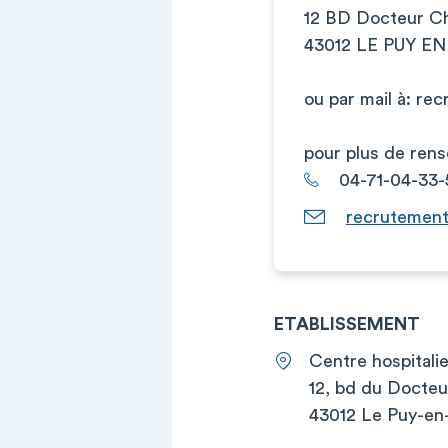
12 BD Docteur C
43012 LE PUY E
ou par mail à:
rec
pour plus de ren
04-71-04-33-
recrutement
ETABLISSEMENT
Centre hospitali
12, bd du Docte
43012 Le Puy-en