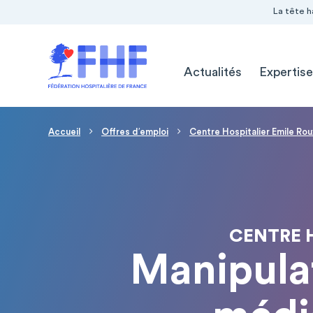
Navigation Pré-entête
Panneau de gestion des cookies
La tête h
Navigation principale
Actualités
Expertise
Fil d'Ariane
Accueil
Offres d′emploi
Centre Hospitalier Emile Rou
CENTRE H
Manipulat