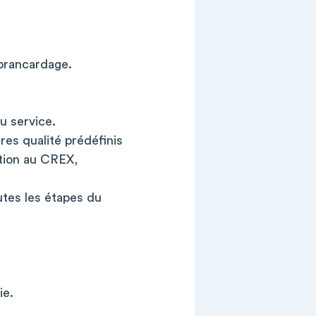
 brancardage.
u service.
ères qualité prédéfinis
ation au CREX,
utes les étapes du
ie.