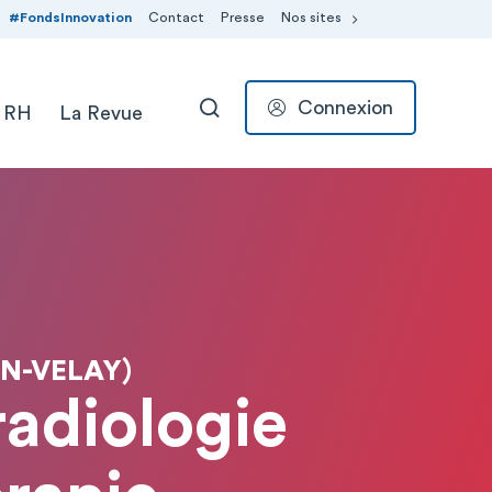
#FondsInnovation
Contact
Presse
Nos sites
Connexion
 RH
La Revue
RECHERCHER
EN-VELAY)
radiologie