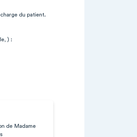
 charge du patient.
e, ) :
ntion de Madame
es