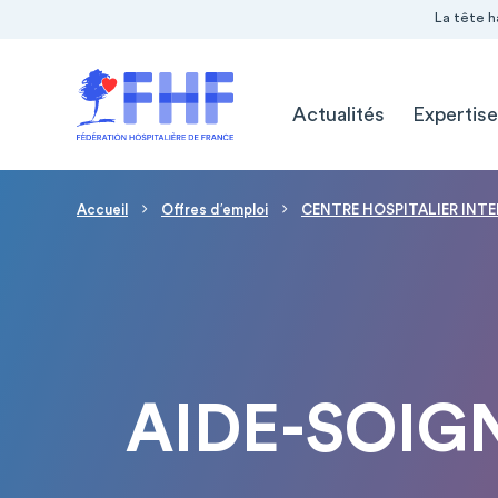
Navigation Pré-entête
Panneau de gestion des cookies
La tête h
Navigation principale
Actualités
Expertise
Fil d'Ariane
Accueil
Offres d′emploi
CENTRE HOSPITALIER INTE
AIDE-SOIG