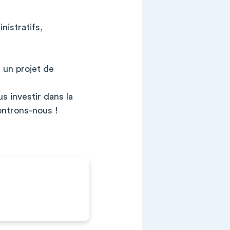
nistratifs,
t un projet de
s investir dans la
controns-nous !