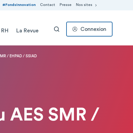
#FondsInnovation
Contact
Presse
Nos sites
Connexion
 RH
La Revue
RECHERCHER
MR / EHPAD / SSIAD
 AES SMR /