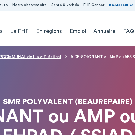
aute
Notre observatoire
Santé & vérités
FHF Cancer
#SANTEXPO
s
La FHF
En régions
Emploi
Annuaire
FAQ
RCOMMUNAL de Luzy-Dufeillant
AIDE-SOIGNANT ou AMP ou AES S
SMR POLYVALENT (BEAUREPAIRE)
NANT ou AMP ou