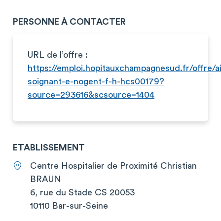
PERSONNE À CONTACTER
URL de l’offre :
https://emploi.hopitauxchampagnesud.fr/offre/a
soignant-e-nogent-f-h-hcs00179?
source=293616&scsource=1404
ETABLISSEMENT
Centre Hospitalier de Proximité Christian
BRAUN
6, rue du Stade CS 20053
10110 Bar-sur-Seine