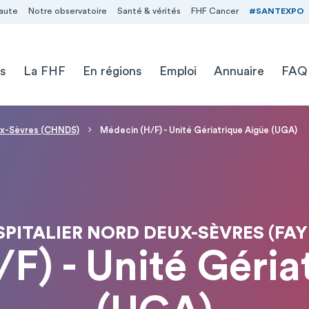
aute
Notre observatoire
Santé & vérités
FHF Cancer
#SANTEXPO
s
La FHF
En régions
Emploi
Annuaire
FAQ
ux-Sèvres (CHNDS)
Médecin (H/F) - Unité Gériatrique Aigüe (UGA)
PITALIER NORD DEUX-SÈVRES (FAYE
F) - Unité Géria