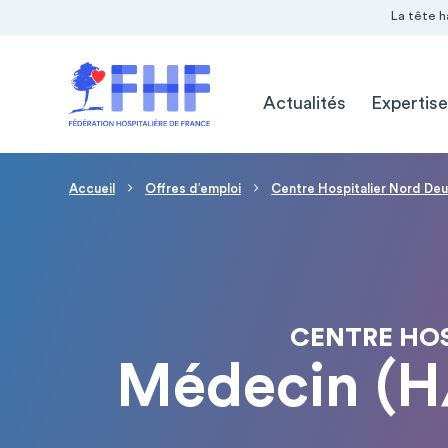
Navigation Pré-entête
Panneau de gestion des cookies
La tête h
Navigation principale
Actualités
Expertise
Fil d'Ariane
Accueil
Offres d′emploi
Centre Hospitalier Nord De
CENTRE HOS
Médecin (H/