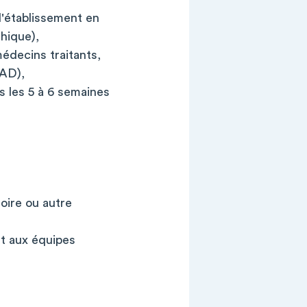
l'établissement en
thique),
édecins traitants,
IAD),
s les 5 à 6 semaines
oire ou autre
et aux équipes