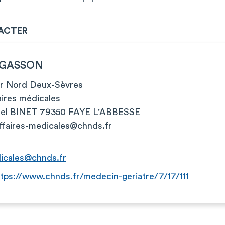
ACTER
ARGASSON
er Nord Deux-Sèvres
aires médicales
chel BINET 79350 FAYE L'ABBESSE
ffaires-medicales@chnds.fr
dicales@chnds.fr
ttps://www.chnds.fr/medecin-geriatre/7/17/111