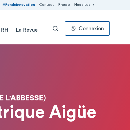
#FondsInnovation
Contact
Presse
Nos sites
Connexion
 RH
La Revue
RECHERCHER
 L'ABBESSE)
trique Aigüe