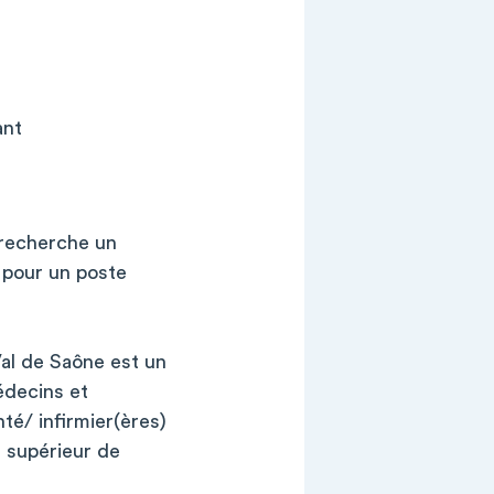
ant
 recherche un
 pour un poste
al de Saône est un
édecins et
é/ infirmier(ères)
e supérieur de