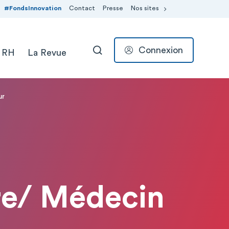
#FondsInnovation
Contact
Presse
Nos sites
Connexion
 RH
La Revue
RECHERCHER
ur
re/ Médecin