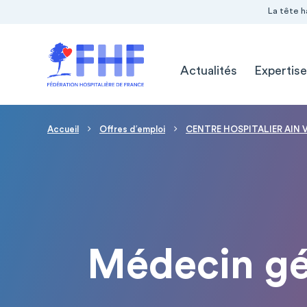
Navigation Pré-entête
Panneau de gestion des cookies
La tête h
Navigation principale
Actualités
Expertise
Fil d'Ariane
Accueil
Offres d′emploi
CENTRE HOSPITALIER AIN 
Médecin gé