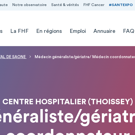
aute
Notre observatoire
Santé & vérités
FHF Cancer
#SANTEXPO
s
La FHF
En régions
Emploi
Annuaire
FAQ
VAL DE SAONE
Médecin généraliste/gériatre/ Médecin coordonnate
CENTRE HOSPITALIER (THOISSEY)
néraliste/gériat