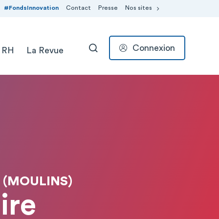
#FondsInnovation
Contact
Presse
Nos sites
Connexion
 RH
La Revue
RECHERCHER
 (MOULINS)
ire