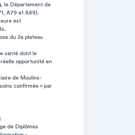
rg, le Département de
A71, A79 et A89).
zeure est
ts.
pose du 2e plateau
e santé dont le
 réelle opportunité en
iaire de Moulins-
 soins confirmée » par
:
rge de Diplômes
 formation ;