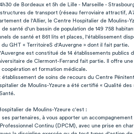
 4h30 de Bordeaux et 5h de Lille - Marseille - Strasbou
rastructures de transport (réseau ferroviaire attractif, 
rtement de l'Allier, le Centre Hospitalier de Moulins-Y
c de santé d'un bassin de population de 149 758 habitan
nels de santé et 861 lits et places, l'établissement dis
du GHT « TerritoireS d'Auvergne » dont il fait partie.
'Auvergne est constitué de 14 établissements publics d
iversitaire de Clermont-Ferrand fait partie. Il offre une
, coopération et formation médicale.
établissement de soins de recours du Centre Pénitent
pitalier de Moulins-Yzeure a été certifié « Qualité des
 Santé.
ospitalier de Moulins-Yzeure c'est :
 ses partenaires, à vous apporter un accompagnement 
Professionnel Continu (DPCM), avec une prise en cha
 avec la discipline exercée ou de tout types d'action de