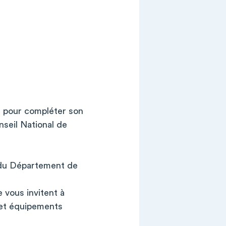
e pour compléter son
nseil National de
e du Département de
me vous invitent à
s et équipements