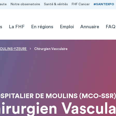
aute
Notre observatoire
Santé & vérités
FHF Cancer
#SANTEXPO
s
La FHF
En régions
Emploi
Annuaire
FAQ
MOULINS-YZEURE
Chirurgien Vasculaire
SPITALIER DE MOULINS (MCO-SSR)
irurgien Vascula