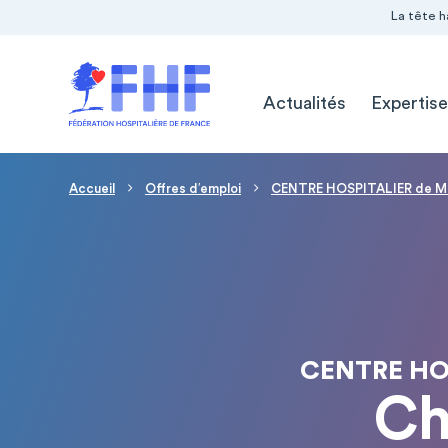
Navigation Pré-entête
Panneau de gestion des cookies
La tête h
Navigation principale
Actualités
Expertise
Fil d'Ariane
Accueil
Offres d′emploi
CENTRE HOSPITALIER de 
CENTRE HO
Ch