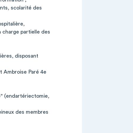
ints, scolarité des
pitalière,
 charge partielle des
ières, disposant
et Ambroise Paré 4e
" (endartériectomie,
 veineux des membres