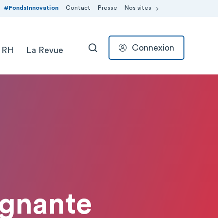
#FondsInnovation
Contact
Presse
Nos sites
Connexion
 RH
La Revue
RECHERCHER
ignante