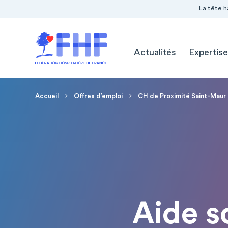
Navigation Pré-entête
Panneau de gestion des cookies
La tête h
Navigation principale
Actualités
Expertise
Fil d'Ariane
Accueil
Offres d′emploi
CH de Proximité Saint-Maur
Aide s