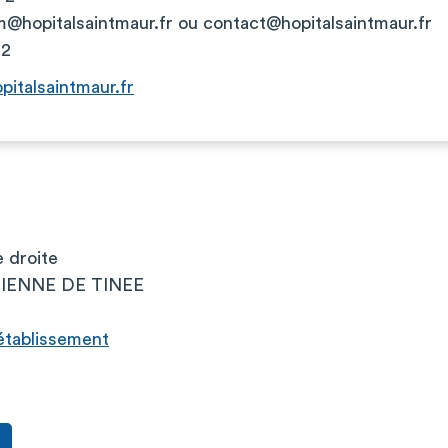
.m@hopitalsaintmaur.fr
ou
contact@hopitalsaintmaur.fr
72
pitalsaintmaur.fr
e droite
TIENNE DE TINEE
l’établissement