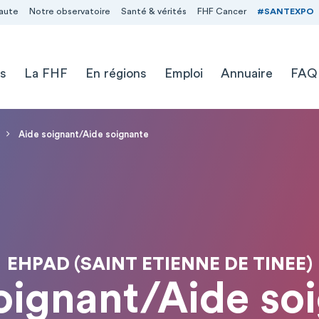
aute
Notre observatoire
Santé & vérités
FHF Cancer
#SANTEXPO
s
La FHF
En régions
Emploi
Annuaire
FAQ
Aide soignant/Aide soignante
EHPAD (SAINT ETIENNE DE TINEE)
oignant/Aide so