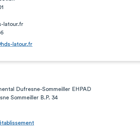
01
latour.fr
56
hds-latour.fr
mental Dufresne-Sommeiller EHPAD
sne Sommeiller B.P. 34
l’établissement