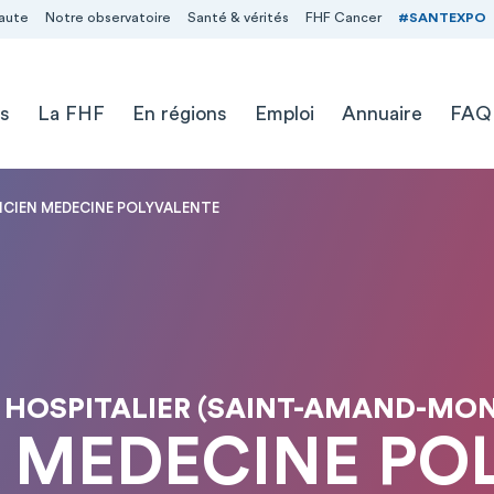
aute
Notre observatoire
Santé & vérités
FHF Cancer
#SANTEXPO
s
La FHF
En régions
Emploi
Annuaire
FAQ
ICIEN MEDECINE POLYVALENTE
 HOSPITALIER (SAINT-AMAND-MO
N MEDECINE PO