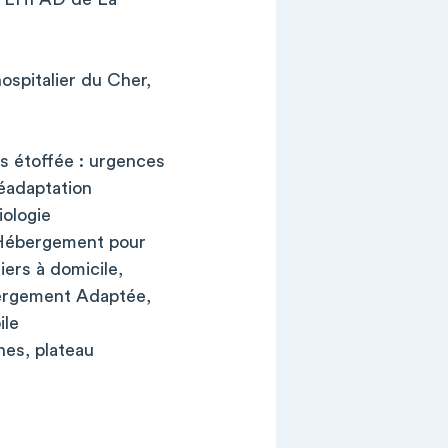
spitalier du Cher,
s étoffée : urgences
éadaptation
iologie
d'Hébergement pour
ers à domicile,
bergement Adaptée,
ile
nes, plateau