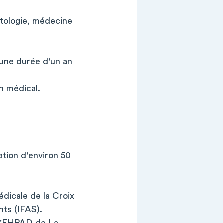
ètologie, médecine
 une durée d'un an
n médical.
tion d'environ 50
édicale de la Croix
ts (IFAS).
 l'EHPAD de La