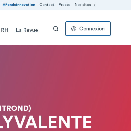
#FondsInnovation
Contact
Presse
Nos sites
Connexion
 RH
La Revue
RECHERCHER
NTROND)
LYVALENTE