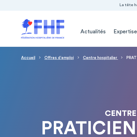
Navigation Pré-entête
Panneau de gestion des cookies
La tête h
Navigation principale
Actualités
Expertise
Fil d'Ariane
Accueil
Offres d′emploi
Centre hospitalier
PRAT
CENTRE
PRATICIE