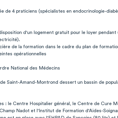
e de 4 praticiens (spécialistes en endocrinologie-diab
 disposition d'un logement gratuit pour le loyer pendant
ctricité).
cière de la formation dans le cadre du plan de formatio
reintes opérationnelles
'Ordre National des Médecins
r de Saint-Amand-Montrond dessert un bassin de popula
ites : le Centre Hospitalier général, le Centre de Cure M
hamp Nadot et l'Institut de Formation d'Aides-Soignan
e est en place avec l'EHPAD de Sancoins (80 lits) et