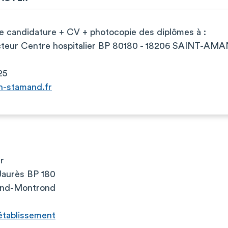
e candidature + CV + photocopie des diplômes à :
ecteur Centre hospitalier BP 80180 - 18206 SAIN
25
h-stamand.fr
r
Jaurès BP 180
and-Montrond
l’établissement