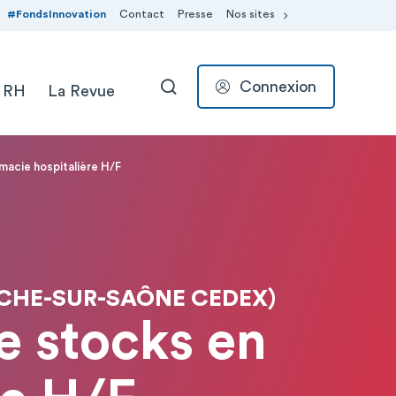
#FondsInnovation
Contact
Presse
Nos sites
Connexion
 RH
La Revue
RECHERCHER
macie hospitalière H/F
NCHE-SUR-SAÔNE CEDEX)
e stocks en