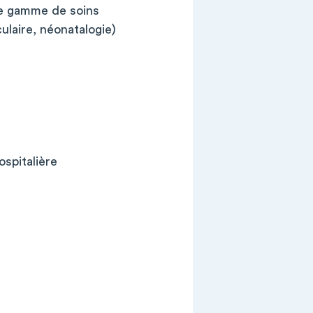
rge gamme de soins
culaire, néonatalogie)
spitalière