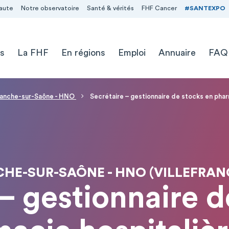
aute
Notre observatoire
Santé & vérités
FHF Cancer
#SANTEXPO
s
La FHF
En régions
Emploi
Annuaire
FAQ
ranche-sur-Saône - HNO
Secrétaire – gestionnaire de stocks en phar
CHE-SUR-SAÔNE - HNO (VILLEFRA
 – gestionnaire d