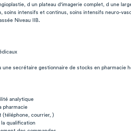
ngioplastie, d un plateau d'imagerie complet, d une la
, soins intensifs et continus, soins intensifs neuro-vas
assée Niveau IIB.
édicaux
 une secrétaire gestionnaire de stocks en pharmacie ho
lité analytique
la pharmacie
 (téléphone, courrier, )
la qualification
chement des commandes