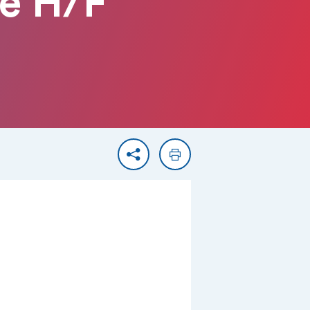
re H/F
Partager
Imprimer