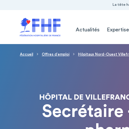
Navigation Pré-entête
Panneau de gestion des cookies
La tête h
Navigation principale
Actualités
Expertise
Fil d'Ariane
Accueil
Offres d′emploi
Hôpitaux Nord-Ouest Villef
HÔPITAL DE VILLEFRAN
Secrétaire