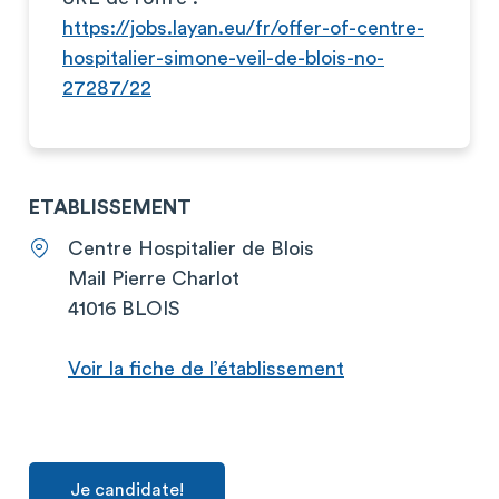
https://jobs.layan.eu/fr/offer-of-centre-
hospitalier-simone-veil-de-blois-no-
27287/22
ETABLISSEMENT
Centre Hospitalier de Blois
Mail Pierre Charlot
41016 BLOIS
Voir la fiche de l’établissement
Je candidate!