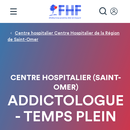
Panneau de gestion des cookies
RECHE
Fil d'Ariane
Centre hospitalier Centre Hospitalier de la Région
de Saint-Omer
CENTRE HOSPITALIER (SAINT-
OMER)
ADDICTOLOGUE
- TEMPS PLEIN