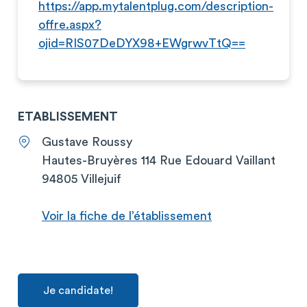
https://app.mytalentplug.com/description-
offre.aspx?
ojid=RIS07DeDYX98+EWgrwvTtQ==
ETABLISSEMENT
Gustave Roussy
Hautes-Bruyères 114 Rue Edouard Vaillant
94805 Villejuif
Voir la fiche de l’établissement
Je candidate!