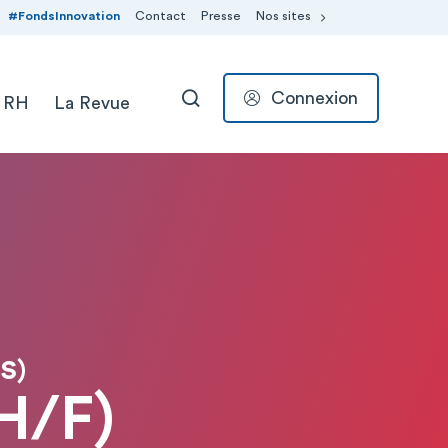
#FondsInnovation
Contact
Presse
Nos sites
Connexion
 RH
La Revue
RECHERCHER
S)
(H/F)