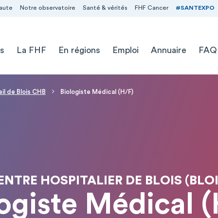
aute
Notre observatoire
Santé & vérités
FHF Cancer
#SANTEXPO
s
La FHF
En régions
Emploi
Annuaire
FAQ
il de Blois CHB
Biologiste Médical (H/F)
ENTRE HOSPITALIER DE BLOIS (BLOI
ogiste Médical 