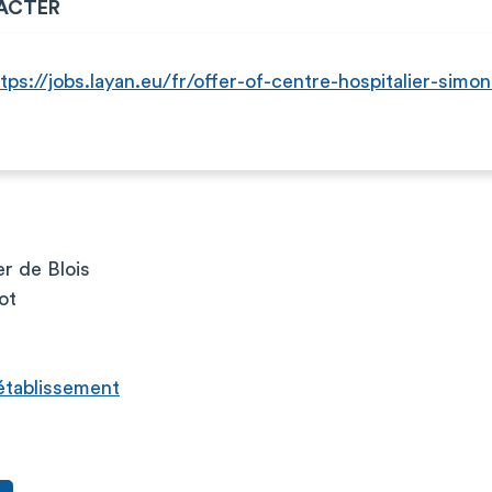
ACTER
tps://jobs.layan.eu/fr/offer-of-centre-hospitalier-simon
er de Blois
ot
l’établissement