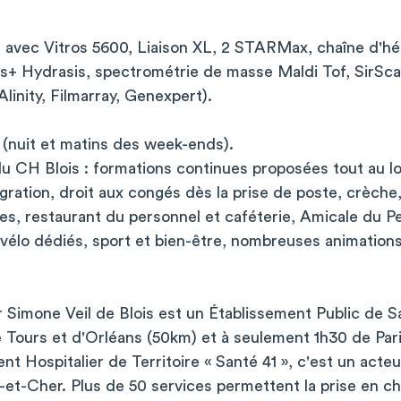
 avec Vitros 5600, Liaison XL, 2 STARMax, chaîne d'h
ys+ Hydrasis, spectrométrie de masse Maldi Tof, SirSc
Alinity, Filmarray, Genexpert).
 (nuit et matins des week-ends).
 du CH Blois : formations continues proposées tout au l
égration, droit aux congés dès la prise de poste, crèche,
es, restaurant du personnel et caféterie, Amicale du 
 vélo dédiés, sport et bien-être, nombreuses animations
 Simone Veil de Blois est un Établissement Public de Sa
e Tours et d'Orléans (50km) et à seulement 1h30 de Par
 Hospitalier de Territoire « Santé 41 », c'est un acteu
r-et-Cher. Plus de 50 services permettent la prise en 