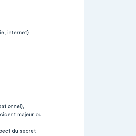
e, internet)
ationnel),
ncident majeur ou
spect du secret