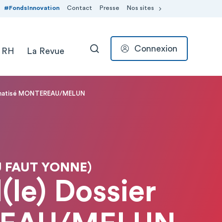
#FondsInnovation
Contact
Presse
Nos sites
Connexion
 RH
La Revue
RECHERCHER
nformatisé MONTEREAU/MELUN
 FAUT YONNE)
(le) Dossier