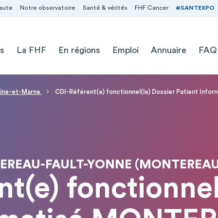
aute
Notre observatoire
Santé & vérités
FHF Cancer
#SANTEXPO
s
La FHF
En régions
Emploi
Annuaire
FAQ
Seine-et-Marne
CDI-Référent(e) fonctionnel(le) Dossier Patient I
TEREAU-FAULT-YONNE (MONTEREAU
t(e) fonctionnel