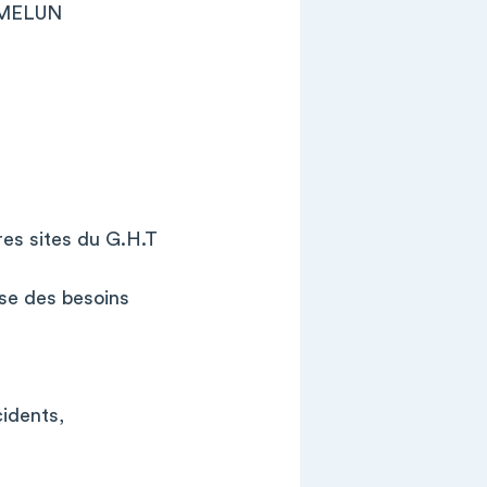
U/MELUN
res sites du G.H.T
yse des besoins
cidents,