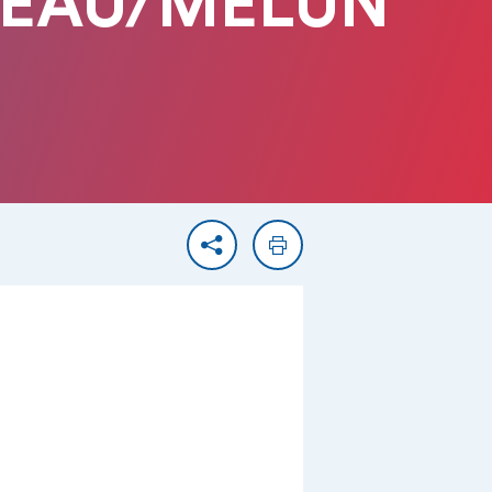
EREAU/MELUN
Partager
Imprimer