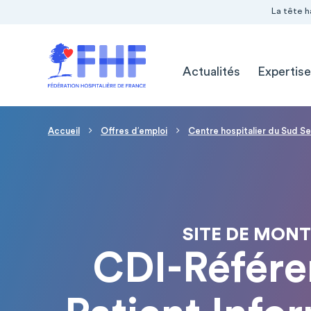
Navigation Pré-entête
Panneau de gestion des cookies
La tête h
Navigation principale
Actualités
Expertise
Fil d'Ariane
Accueil
Offres d′emploi
Centre hospitalier du Sud 
SITE DE MON
CDI-Référen