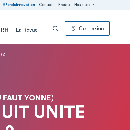
#FondsInnovation
Contact
Presse
Nos sites
Connexion
 RH
La Revue
RECHERCHER
E 2
 FAUT YONNE)
UIT UNITE