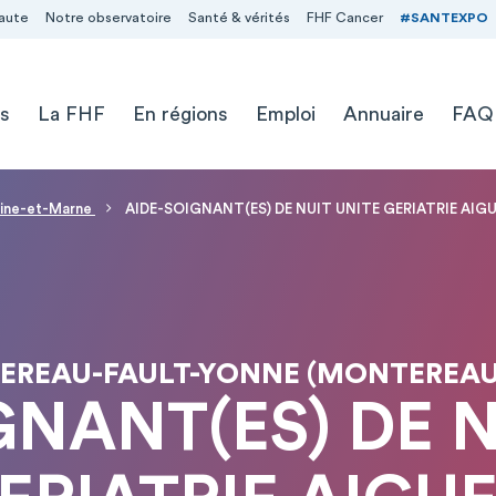
aute
Notre observatoire
Santé & vérités
FHF Cancer
#SANTEXPO
s
La FHF
En régions
Emploi
Annuaire
FAQ
Seine-et-Marne
AIDE-SOIGNANT(ES) DE NUIT UNITE GERIATRIE AIGU
TEREAU-FAULT-YONNE (MONTEREAU
GNANT(ES) DE N