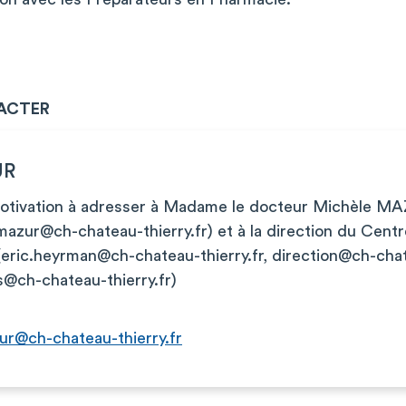
ACTER
UR
motivation à adresser à Madame le docteur Michèle MA
mazur@ch-chateau-thierry.fr
) et à la direction du Centr
(
eric.heyrman@ch-chateau-thierry.fr
,
direction@ch-chat
s@ch-chateau-thierry.fr
)
ur@ch-chateau-thierry.fr