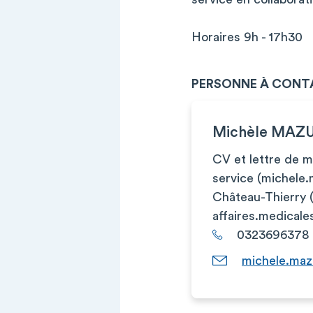
Horaires 9h - 17h30
PERSONNE À CONT
Michèle MAZ
CV et lettre de 
service (
michele.
Château-Thierry 
affaires.medicale
0323696378
michele.maz