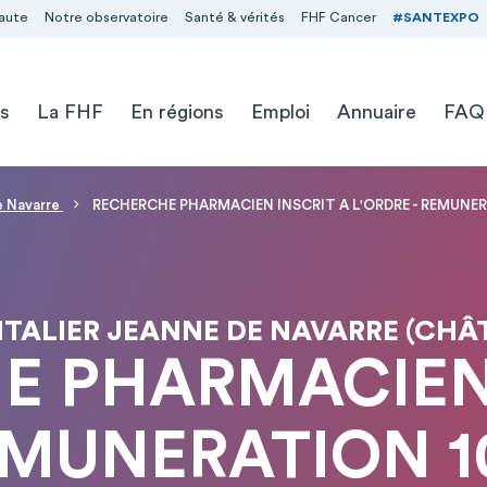
aute
Notre observatoire
Santé & vérités
FHF Cancer
#SANTEXPO
s
La FHF
En régions
Emploi
Annuaire
FAQ
e Navarre
RECHERCHE PHARMACIEN INSCRIT A L'ORDRE - REMUNER
TALIER JEANNE DE NAVARRE (CHÂ
E PHARMACIEN 
EMUNERATION 1