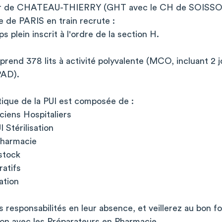
er de CHATEAU-THIERRY (GHT avec le CH de SOISSON
 de PARIS en train recrute :
 plein inscrit à l'ordre de la section H.
rend 378 lits à activité polyvalente (MCO, incluant 2 
PAD).
ique de la PUI est composée de :
ciens Hospitaliers
 Stérilisation
Pharmacie
stock
ratifs
ation
 responsabilités en leur absence, et veillerez au bon 
ion avec les Préparateurs en Pharmacie.