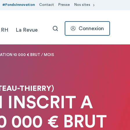
#FondsInnovation
Contact
Presse
Nos sites
Connexion
 RH
La Revue
RECHERCHER
ATION 10 000 € BRUT / MOIS
TEAU-THIERRY)
INSCRIT A
0 000 € BRUT