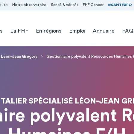
aute
Notre observatoire
Santé & vérités
FHF Cancer
#SANTEXPO
s
La FHF
En régions
Emploi
Annuaire
FAQ
sé Léon-Jean Grégory
Gestionnaire polyvalent Ressources Humaines 
TALIER SPÉCIALISÉ LÉON-JEAN GR
ire polyvalent 