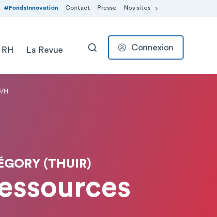
#FondsInnovation
Contact
Presse
Nos sites
Connexion
 RH
La Revue
RECHERCHER
F/H
ÉGORY (THUIR)
Ressources