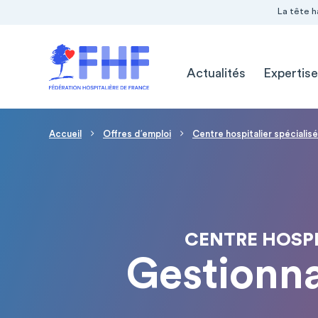
Navigation Pré-entête
Panneau de gestion des cookies
La tête h
Navigation principale
Actualités
Expertise
Fil d'Ariane
Accueil
Offres d′emploi
Centre hospitalier spéciali
CENTRE HOSPI
Gestionna