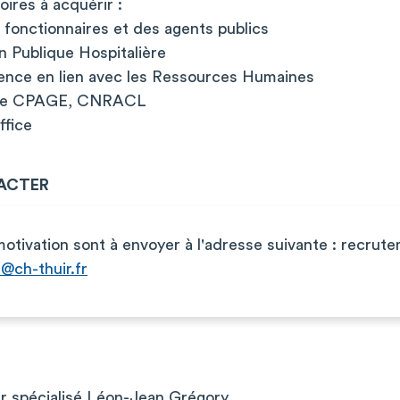
ires à acquérir :
 fonctionnaires et des agents publics
on Publique Hospitalière
ience en lien avec les Ressources Humaines
ique CPAGE, CNRACL
ffice
ACTER
otivation sont à envoyer à l'adresse suivante :
recrute
@ch-thuir.fr
er spécialisé Léon-Jean Grégory