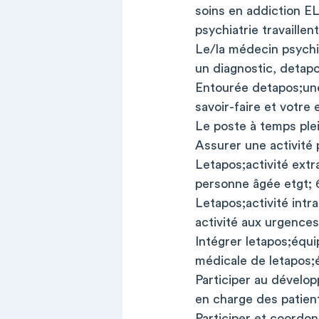
soins en addiction E
psychiatrie travaille
Le/la médecin psychia
un diagnostic, detapo
Entourée detapos;une
savoir-faire et votre 
Le poste à temps plei
Assurer une activité 
Letapos;activité extr
personne âgée etgt; 
Letapos;activité intra
activité aux urgences
Intégrer letapos;équ
médicale de letapos;
Participer au dévelo
en charge des patient
Participer et coordon