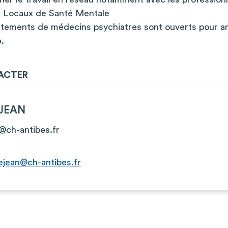
s Locaux de Santé Mentale
tements de médecins psychiatres sont ouverts pour an
e.
ACTER
EJEAN
@ch-antibes.fr
ejean@ch-antibes.fr