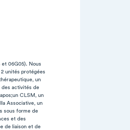
4 et 06G05). Nous
t 2 unités protégées
thérapeutique, un
 des activités de
etapos;un CLSM, un
la Associative, un
ns sous forme de
nces et des
e de liaison et de