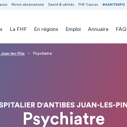
aute
Notre observatoire
Santé & vérités
FHF Cancer
#SANTEXPO
s
La FHF
En régions
Emploi
Annuaire
FAQ
 Juan-les-Pins
Psychiatre
PITALIER D'ANTIBES JUAN-LES-PIN
Psychiatre