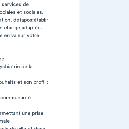
 services de
ciales et sociales.
tion, detapos;établir
en charge adaptée.
 en valeur votre
ne
ychiatrie de la
uhaits et son profil :
la communauté
rmettant une prise
imale
els de ville et dans