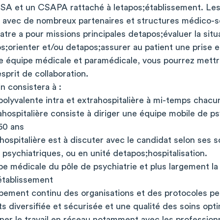
LSA et un CSAPA rattaché à letapos;établissement. Les
nt avec de nombreux partenaires et structures médico-so
tre a pour missions principales detapos;évaluer la situa
s;orienter et/ou detapos;assurer au patient une prise 
 équipe médicale et paramédicale, vous pourrez mettre
esprit de collaboration.
n consistera à :
polyvalente intra et extrahospitalière à mi-temps chacu
ahospitalière consiste à diriger une équipe mobile de ps
60 ans
hospitalière est à discuter avec le candidat selon ses so
 psychiatriques, ou en unité detapos;hospitalisation.
ipe médicale du pôle de psychiatrie et plus largement 
établissement
ppement continu des organisations et des protocoles pe
s diversifiée et sécurisée et une qualité des soins opt
ner le travail en réseau notamment avec les professionn