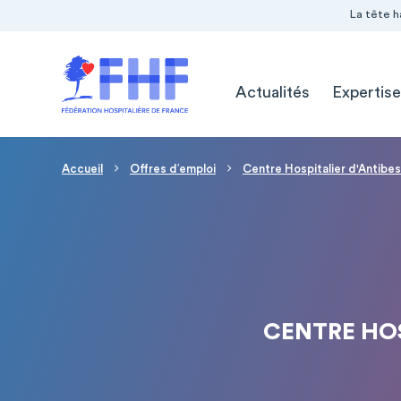
Navigation Pré-entête
Panneau de gestion des cookies
La tête h
Navigation principale
Actualités
Expertise
Fil d'Ariane
Accueil
Offres d′emploi
Centre Hospitalier d'Antibes
CENTRE HOS