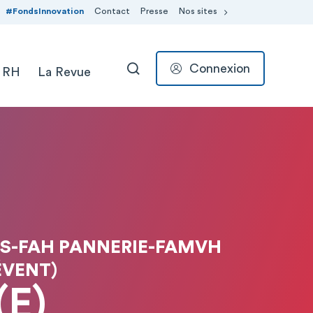
#FondsInnovation
Contact
Presse
Nos sites
Connexion
 RH
La Revue
RECHERCHER
RS-FAH PANNERIE-FAMVH
ÉVENT)
(E)