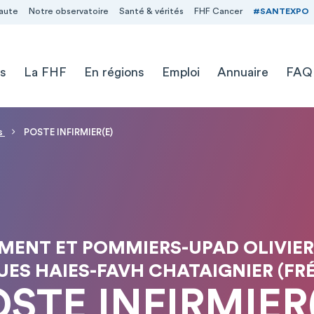
aute
Notre observatoire
Santé & vérités
FHF Cancer
#SANTEXPO
s
La FHF
En régions
Emploi
Annuaire
FAQ
is
POSTE INFIRMIER(E)
MENT ET POMMIERS-UPAD OLIVIE
ES HAIES-FAVH CHATAIGNIER (FR
STE INFIRMIER