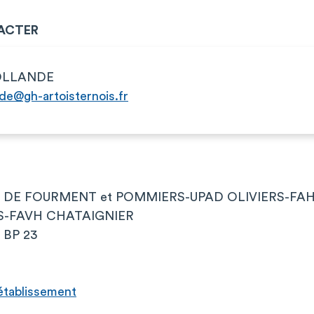
ACTER
OLLANDE
nde@gh-artoisternois.fr
 DE FOURMENT et POMMIERS-UPAD OLIVIERS-FA
S-FAVH CHATAIGNIER
é BP 23
l’établissement