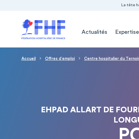
Navigation Pré-entête
Panneau de gestion des cookies
La tête h
Navigation principale
Actualités
Expertise
Fil d'Ariane
Accueil
Offres d′emploi
Centre hospitalier du Terno
EHPAD ALLART DE FOUR
LONGU
PO