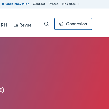
#FondsInnovation
Contact
Presse
Nos sites
Connexion
 RH
La Revue
RECHERCHER
E)