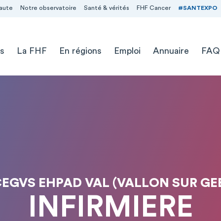
aute
Notre observatoire
Santé & vérités
FHF Cancer
#SANTEXPO
s
La FHF
En régions
Emploi
Annuaire
FAQ
EGVS EHPAD VAL (VALLON SUR GE
INFIRMIERE