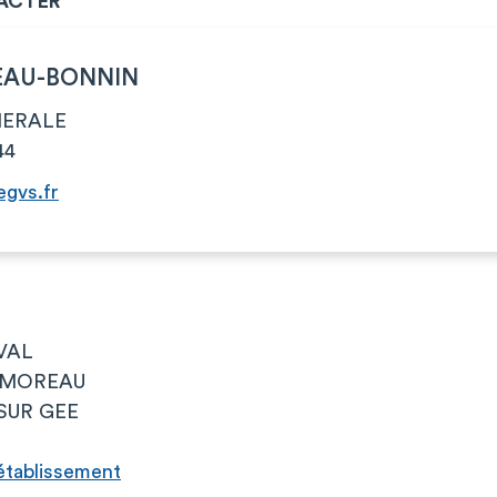
ACTER
REAU-BONNIN
NERALE
44
egvs.fr
VAL
ge MOREAU
SUR GEE
l’établissement