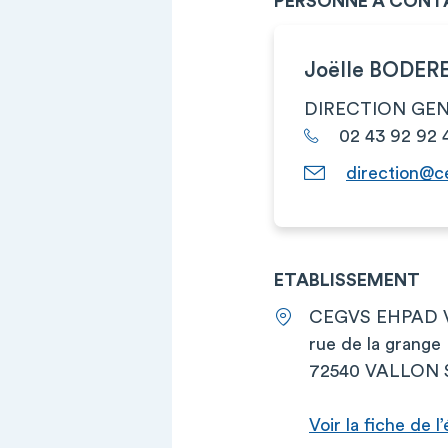
PERSONNE À CONT
Joëlle BODE
DIRECTION GE
02 43 92 92 
direction@c
ETABLISSEMENT
CEGVS EHPAD 
rue de la gran
72540 VALLON 
Voir la fiche de 