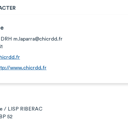
ACTER
ie
, DRH
m.laparra@chicrdd.fr
31
hicrdd.fr
ttp://www.chicrdd.fr
ne / LISP RIBERAC
 BP 52