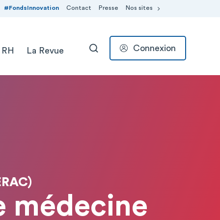
#FondsInnovation
Contact
Presse
Nos sites
Connexion
 RH
La Revue
RECHERCHER
ERAC)
de médecine