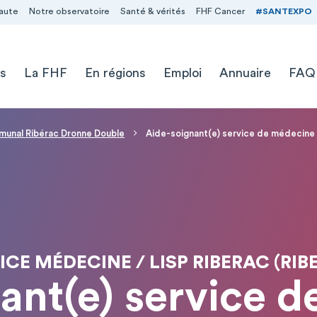
aute
Notre observatoire
Santé & vérités
FHF Cancer
#SANTEXPO
s
La FHF
En régions
Emploi
Annuaire
FAQ
munal Ribérac Dronne Double
Aide-soignant(e) service de médecine
ICE MÉDECINE / LISP RIBERAC (RIB
ant(e) service 