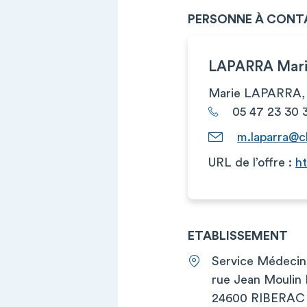
PERSONNE À CONT
LAPARRA Mar
Marie LAPARRA
05 47 23 30 
m.laparra@c
URL de l’offre :
h
ETABLISSEMENT
Service Médeci
rue Jean Moulin
24600 RIBERAC