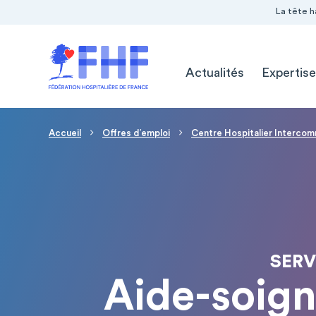
Navigation Pré-entête
Panneau de gestion des cookies
La tête h
Navigation principale
Actualités
Expertise
Fil d'Ariane
Accueil
Offres d′emploi
Centre Hospitalier Intercom
SERV
Aide-soign