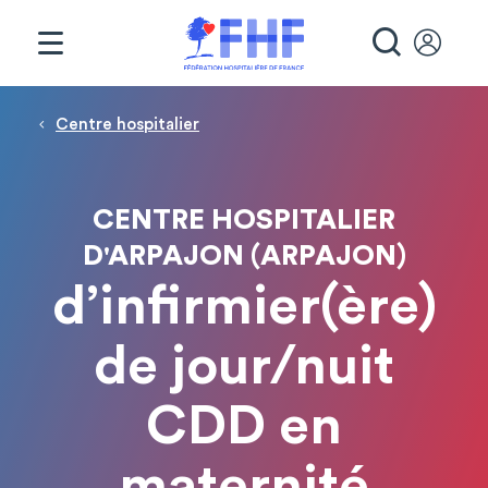
Panneau de gestion des cookies
RECHE
Fil d'Ariane
Centre hospitalier
CENTRE HOSPITALIER
D'ARPAJON (ARPAJON)
d’infirmier(ère)
de jour/nuit
CDD en
maternité