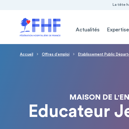
Navigation Pré-entête
Panneau de gestion des cookies
La tête h
Navigation principale
Actualités
Expertise
Fil d'Ariane
Accueil
Offres d′emploi
Etablissement Public Dépar
MAISON DE L'EN
Educateur J