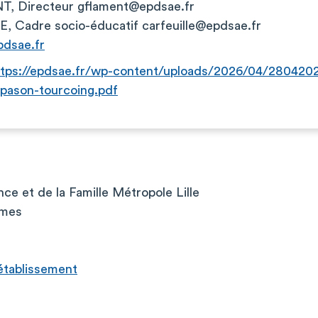
T, Directeur
gflament@epdsae.fr
E, Cadre socio-éducatif
carfeuille@epdsae.fr
dsae.fr
ttps://epdsae.fr/wp-content/uploads/2026/04/28042
pason-tourcoing.pdf
ce et de la Famille Métropole Lille
rmes
l’établissement