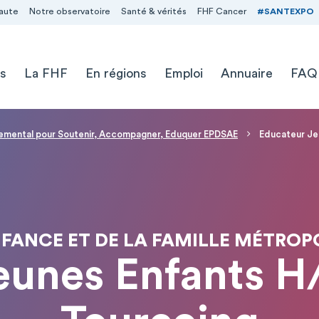
aute
Notre observatoire
Santé & vérités
FHF Cancer
#SANTEXPO
s
La FHF
En régions
Emploi
Annuaire
FAQ
temental pour Soutenir, Accompagner, Eduquer EPDSAE
Educateur Je
FANCE ET DE LA FAMILLE MÉTROPOL
eunes Enfants H/