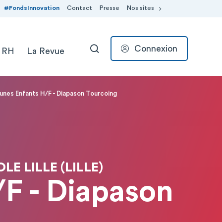
#FondsInnovation
Contact
Presse
Nos sites
Connexion
 RH
La Revue
RECHERCHER
unes Enfants H/F - Diapason Tourcoing
E LILLE (LILLE)
F - Diapason