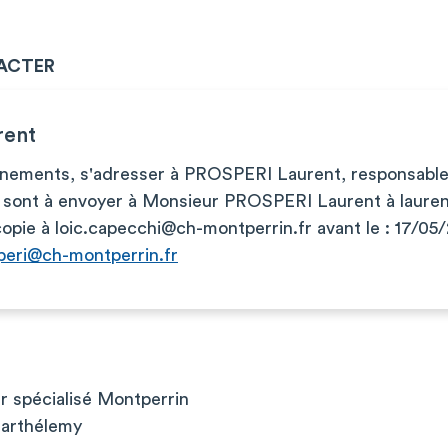
ACTER
rent
gnements, s'adresser à PROSPERI Laurent, responsable 
 sont à envoyer à Monsieur PROSPERI Laurent à
laure
copie à
loic.capecchi@ch-montperrin.fr
avant le : 17/05
peri@ch-montperrin.fr
er spécialisé Montperrin
Barthélemy