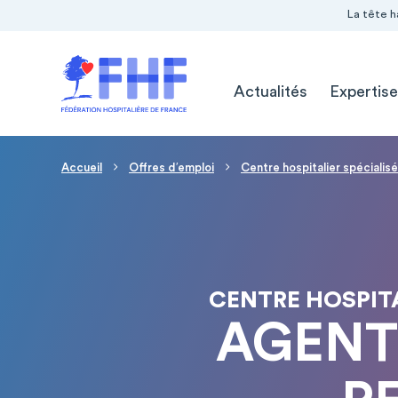
Navigation Pré-entête
Panneau de gestion des cookies
La tête h
Navigation principale
Actualités
Expertise
Fil d'Ariane
Accueil
Offres d′emploi
Centre hospitalier spécialis
CENTRE HOSPITA
AGENT