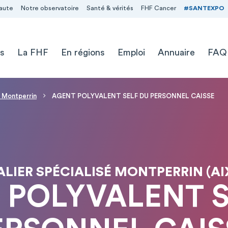
aute
Notre observatoire
Santé & vérités
FHF Cancer
#SANTEXPO
s
La FHF
En régions
Emploi
Annuaire
FAQ
é Montperrin
AGENT POLYVALENT SELF DU PERSONNEL CAISSE
LIER SPÉCIALISÉ MONTPERRIN (A
 POLYVALENT S