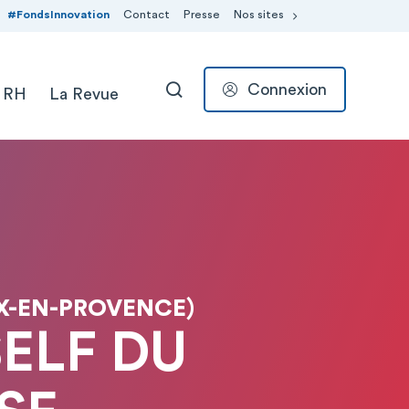
#FondsInnovation
Contact
Presse
Nos sites
Connexion
 RH
La Revue
RECHERCHER
IX-EN-PROVENCE)
ELF DU