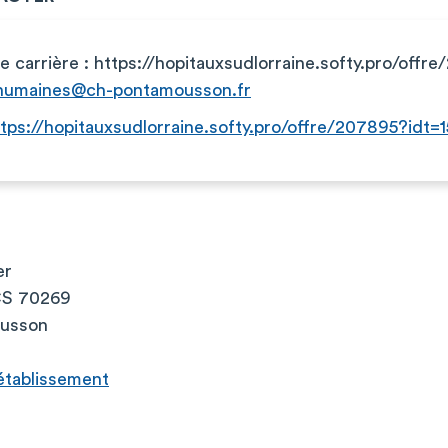
ite carrière : https://hopitauxsudlorraine.softy.pro/off
.humaines@ch-pontamousson.fr
tps://hopitauxsudlorraine.softy.pro/offre/207895?idt=
er
CS 70269
ousson
l’établissement