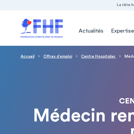
Navigation Pré-entête
Panneau de gestion des cookies
La tête h
Navigation principale
Actualités
Expertise
Fil d'Ariane
Accueil
Offres d′emploi
Centre Hospitalier
Méde
CEN
Médecin re