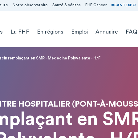
aute
Notre observatoire
Santé & vérités
FHF Cancer
#SANTEXPO
s
La FHF
En régions
Emploi
Annuaire
FAQ
cin remplaçant en SMR - Médecine Polyvalente - H/F
TRE HOSPITALIER (PONT-À-MOUS
mplaçant en SMR