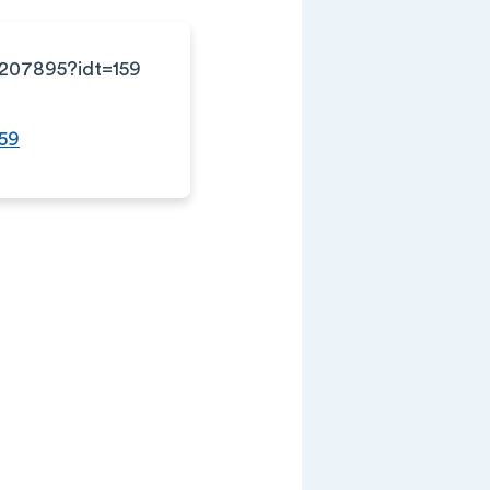
re/207895?idt=159
159