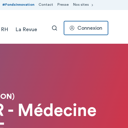
#FondsInnovation
Contact
Presse
Nos sites
Connexion
 RH
La Revue
RECHERCHER
SON)
 - Médecine