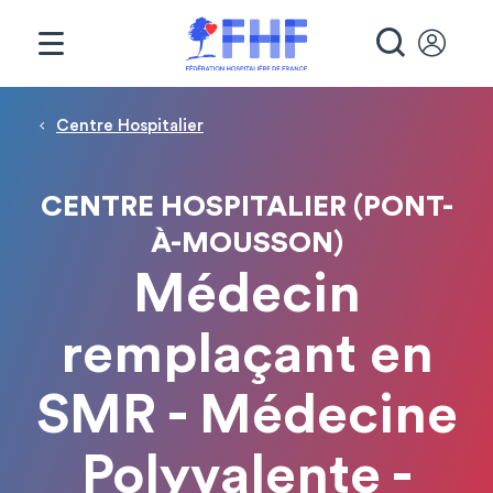
Panneau de gestion des cookies
RECHE
Fil d'Ariane
Centre Hospitalier
CENTRE HOSPITALIER (PONT-
À-MOUSSON)
Médecin
remplaçant en
SMR - Médecine
Polyvalente -